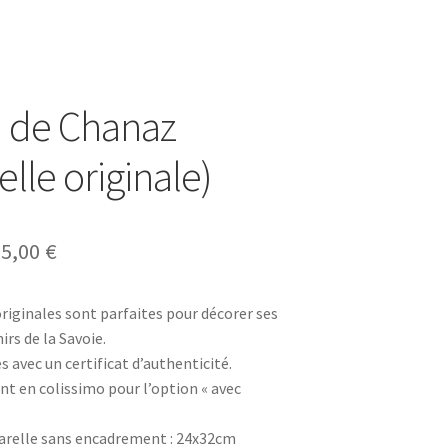
 de Chanaz
lle originale)
Plage
75,00
€
de
originales sont parfaites pour décorer ses
prix :
rs de la Savoie.
60,00 €
es avec un certificat d’authenticité.
t en colissimo pour l’option « avec
à
75,00 €
arelle sans encadrement : 24x32cm