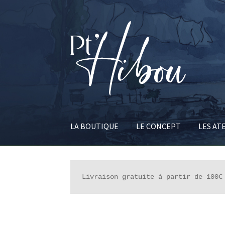
Aller
Aller
à
au
la
contenu
navigation
LA BOUTIQUE
LE CONCEPT
LES AT
Livraison gratuite à partir de 100€