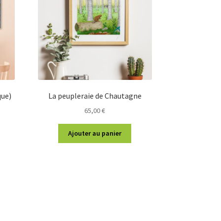
que)
La peupleraie de Chautagne
65,00
€
Ajouter au panier