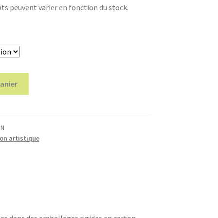
s peuvent varier en fonction du stock.
panier
IN
on artistique