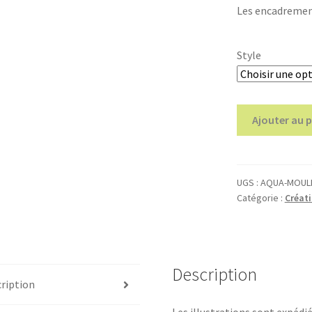
Les encadrement
Style
quantité
Ajouter au 
de
Moulin
de
Chanaz
UGS :
AQUA-MOUL
Catégorie :
Créati
(aquarelle
originale)
Description
ription