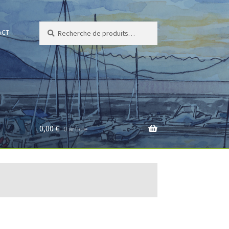
Recherche
Recherche
ACT
pour :
0,00
€
0 article