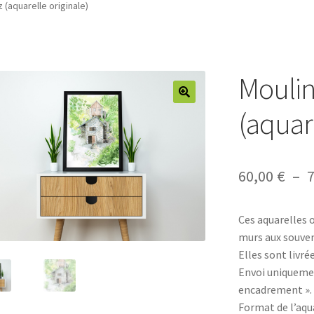
 (aquarelle originale)
Moulin
(aquare
60,00
€
–
Ces aquarelles 
murs aux souveni
Elles sont livré
Envoi uniquemen
encadrement ».
Format de l’aqu