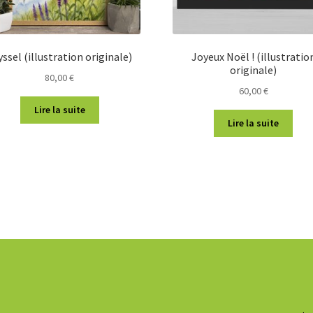
yssel (illustration originale)
Joyeux Noël ! (illustratio
originale)
80,00
€
60,00
€
Lire la suite
Lire la suite