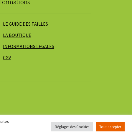
nformations
produit
LE GUIDE DES TAILLES
LA BOUTIQUE
INFORMATIONS LEGALES
CGV
isites
Réglages des Cookies
Tout accepter