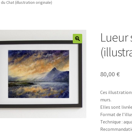
 du Chat (illustration originale)
Lueur 
(illust
80,00
€
Ces illustration
murs.
Elles sont livré
Format de l’ill
Technique : aqua
Recommandation