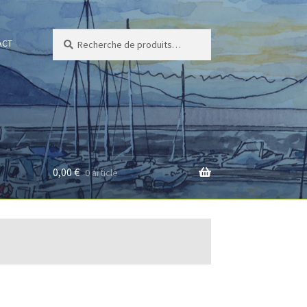
Recherche
Recherche
ACT
pour :
0,00
€
0 article