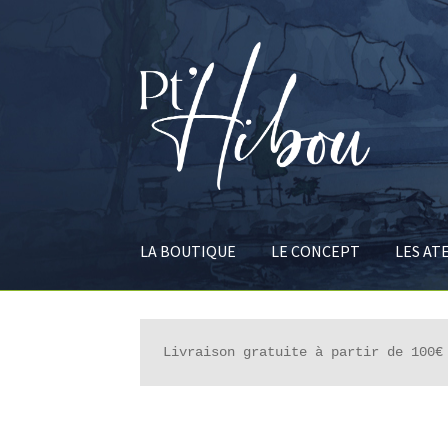
Aller
Aller
à
au
la
contenu
navigation
LA BOUTIQUE
LE CONCEPT
LES AT
Livraison gratuite à partir de 100€