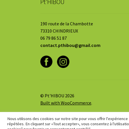
Pt’HIBOU
190 route de la Chambotte
73310 CHINDRIEUX
06 79 86 51 87
contact.pthibou@gmail.com
© Pt'HIBOU 2026
Built with WooCommerce
.
Nous utilisons des cookies sur notre site pour vous offrir l'expérience
répétées. En cliquant sur «Tout accepter», vous consentez à l'utilisa