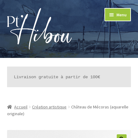
Aller
Aller
Menu
à
au
la
contenu
navigation
LA BOUTIQUE
LE CONCEPT
Livraison gratuite à partir de 100€
LES ATELIERS ARTISTIQUES
LES PROJETS CLIENTS
Accueil
Création artistique
Château de Mécoras (aquarelle
originale)
PANIER