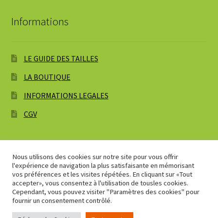
Informations
LE GUIDE DES TAILLES
LA BOUTIQUE
INFORMATIONS LEGALES
CGV
Nous utilisons des cookies sur notre site pour vous offrir
l'expérience de navigation la plus satisfaisante en mémorisant
© Pt'HIBOU 2026
vos préférences et les visites répétées. En cliquant sur «Tout
accepter», vous consentez à l'utilisation de tousles cookies.
Built with WooCommerce
.
Cependant, vous pouvez visiter "Paramètres des cookies" pour
fournir un consentement contrôlé.