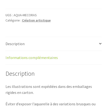
Château
de
Mécoras
UGS :
AQUA-MECORAS
Catégorie :
Création artistique
(aquarelle
originale)
Description
Informations complémentaires
Description
Les illustrations sont expédiées dans des emballages
rigides en carton.
Éviter d’exposer l’aquarelle à des variations brusques ou