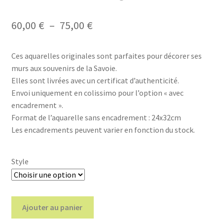
Plage
60,00
€
–
75,00
€
de
Ces aquarelles originales sont parfaites pour décorer ses
prix :
murs aux souvenirs de la Savoie.
60,00 €
Elles sont livrées avec un certificat d’authenticité.
Envoi uniquement en colissimo pour l’option « avec
à
encadrement ».
75,00 €
Format de l’aquarelle sans encadrement : 24x32cm
Les encadrements peuvent varier en fonction du stock.
Style
quantité
Ajouter au panier
de