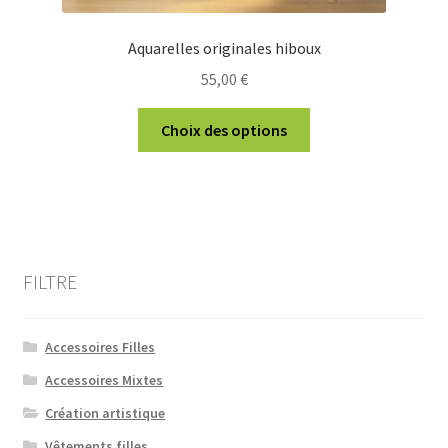
Aquarelles originales hiboux
55,00
€
Ce
Choix des options
produit
a
plusieurs
variations.
Les
options
FILTRE
peuvent
être
choisies
Accessoires Filles
sur
Accessoires Mixtes
la
Création artistique
page
du
Vêtements filles