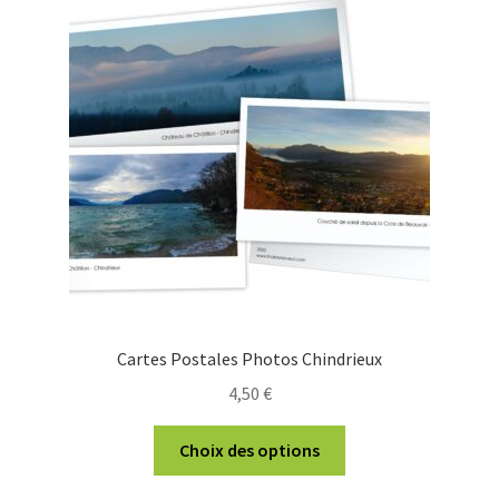
Cartes Postales Photos Chindrieux
4,50
€
Ce
Choix des options
produit
a