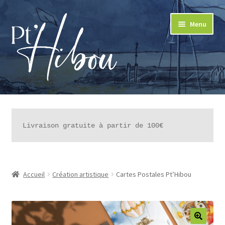
Aller
Aller
Menu
à
au
la
contenu
navigation
LA BOUTIQUE
LE CONCEPT
Livraison gratuite à partir de 100€
LES ATELIERS ARTISTIQUES
LES PROJETS CLIENTS
Accueil
Création artistique
Cartes Postales Pt’Hibou
PANIER