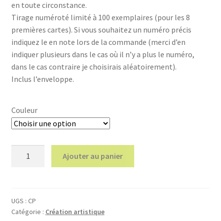
en toute circonstance.
Tirage numéroté limité à 100 exemplaires (pour les 8
premières cartes). Si vous souhaitez un numéro précis
indiquez le en note lors de la commande (merci d’en
indiquer plusieurs dans le cas où il n’y a plus le numéro,
dans le cas contraire je choisirais aléatoirement).
Inclus l’enveloppe.
Couleur
quantité
Ajouter au panier
de
Cartes
Postales
Pt'Hibou
UGS :
CP
Catégorie :
Création artistique