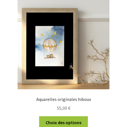
Aquarelles originales hiboux
55,00
€
Ce
Choix des options
produit