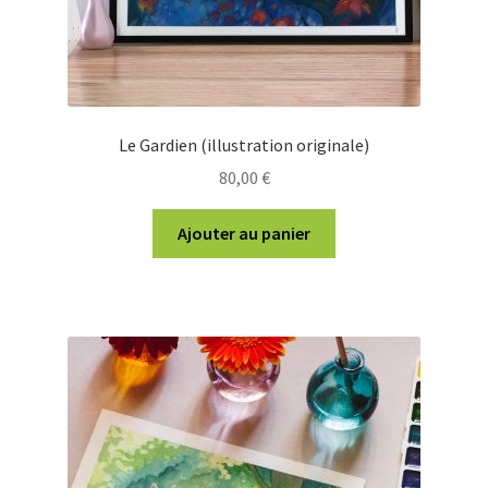
produit
Le Gardien (illustration originale)
80,00
€
Ajouter au panier