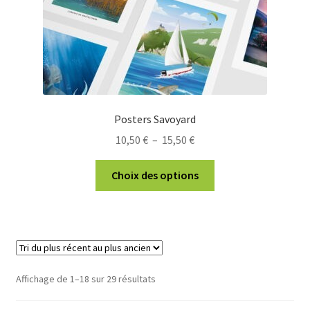
page
du
produit
Posters Savoyard
Plage
10,50
€
–
15,50
€
de
Ce
prix :
Choix des options
produit
10,50 €
a
à
plusieurs
15,50 €
variations.
Les
options
Trié
Affichage de 1–18 sur 29 résultats
peuvent
du
être
plus