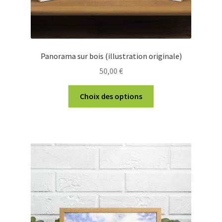
Panorama sur bois (illustration originale)
50,00
€
Ce
Choix des options
produit
a
plusieurs
variations.
Les
options
peuvent
être
choisies
sur