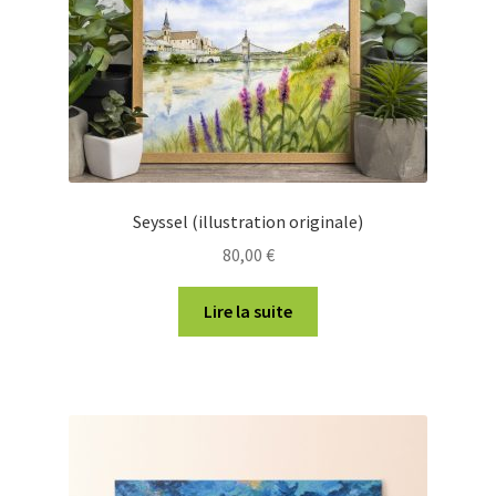
la
page
du
produit
Seyssel (illustration originale)
80,00
€
Lire la suite