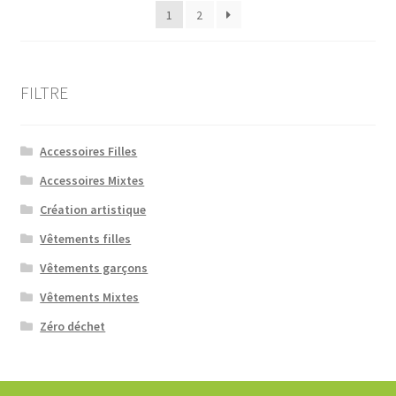
1
2
choisies
récent
au
sur
plus
la
ancien
page
FILTRE
du
produit
Accessoires Filles
Accessoires Mixtes
Création artistique
Vêtements filles
Vêtements garçons
Vêtements Mixtes
Zéro déchet