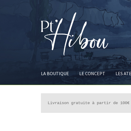
Aller
Aller
à
au
la
contenu
navigation
LA BOUTIQUE
LE CONCEPT
LES AT
Livraison gratuite à partir de 100€